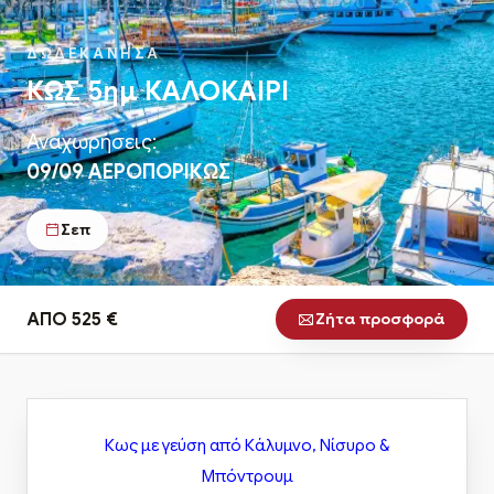
ΔΩΔΕΚΑΝΗΣΑ
ΚΩΣ 5ημ ΚΑΛΟΚΑΙΡΙ
Αναχωρήσεις:
09/09 ΑΕΡΟΠΟΡΙΚΩΣ
Σεπ
ΑΠΟ 525 €
Ζήτα προσφορά
Κως με γεύση από Κάλυμνο, Νίσυρο &
Μπόντρουμ