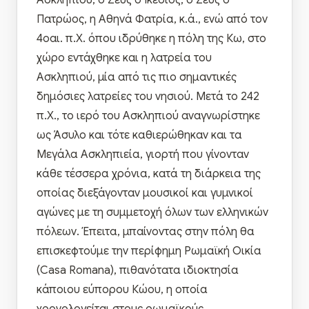
Ασκληπιού, ο Ζευς ο Ικέσιος, ο Ζευς ο
Πατρώος, η Αθηνά Φατρία, κ.ά., ενώ από τον
4οαι. π.Χ. όπου ιδρύθηκε η πόλη της Κω, στο
χώρο εντάχθηκε και η λατρεία του
Ασκληπιού, μία από τις πιο σημαντικές
δημόσιες λατρείες του νησιού. Μετά το 242
π.Χ., το ιερό του Ασκληπιού αναγνωρίστηκε
ως Άσυλο και τότε καθιερώθηκαν και τα
Μεγάλα Ασκληπιεία, γιορτή που γίνονταν
κάθε τέσσερα χρόνια, κατά τη διάρκεια της
οποίας διεξάγονταν μουσικοί και γυμνικοί
αγώνες με τη συμμετοχή όλων των ελληνικών
πόλεων. Έπειτα, μπαίνοντας στην πόλη θα
επισκεφτούμε την περίφημη Ρωμαϊκή Οικία
(Casa Romana), πιθανότατα ιδιοκτησία
κάποιου εύπορου Κώου, η οποία