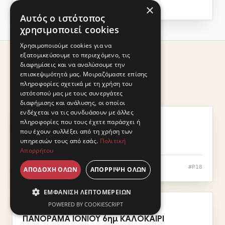
info@palmostravel.gr
×
Αυτός ο ιστότοπος
χρησιμοποιεί cookies
Χρησιμοποιούμε cookies για να
εξατομικεύσουμε το περιεχόμενο, τις
διαφημίσεις και να αναλύσουμε την
Παρόμοιες εκδρομές
επισκεψιμότητά μας. Μοιραζόμαστε επίσης
Αναχωρήσεις:
πληροφορίες σχετικά με τη χρήση του
Επιλεγμένες βάσει προορισμού και περιόδου
ιστότοπού μας με τους συνεργάτες
31/08 & 14/09 ΑΕΡΟΠΟΡΙΚΩΣ
διαφήμισης και ανάλυσης, οι οποίοι
ενδέχεται να τις συνδυάσουν με άλλες
Αυγ · Σεπ
ΔΩΔΕΚΑΝΗΣΑ
πληροφορίες που τους έχετε παράσχει ή
που έχουν συλλέξει από τη χρήση των
ΡΟΔΟΣ 5ημ ΚΑΛΟΚΑΙΡΙ
υπηρεσιών τους από εσάς.
Πολιτική
Απορρήτου
ΑΠΟ 635 €
#P18
Αναχωρήσεις:
ΑΠΟΔΟΧΉ ΌΛΩΝ
ΑΠΌΡΡΙΨΗ ΌΛΩΝ
25/08 & 08/09 ΟΔΙΚΩΣ
ΕΜΦΆΝΙΣΗ ΛΕΠΤΟΜΕΡΕΙΏΝ
POWERED BY COOKIESCRIPT
Αυγ · Σεπ
ΕΛΛΑΔΑ
ΠΑΝΟΡΑΜΑ ΙΟΝΙΟΥ 6ημ ΚΑΛΟΚΑΙΡΙ