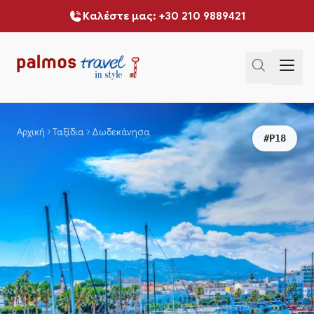
Καλέστε μας: +30 210 9889421
Αρχική
Ταξίδια
Δωδεκάνησα
#P18