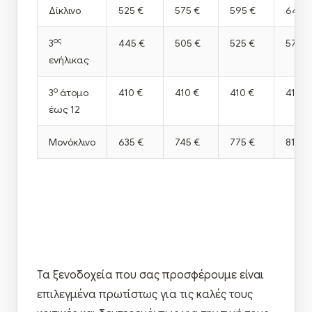
Δίκλινο
525 €
575 €
595 €
645 €
ος
3
445 €
505 €
525 €
575 €
ενήλικας
ο
3
άτομο
410 €
410 €
410 €
410 €
έως 12
Μονόκλινο
635 €
745 €
775 €
815 €
Τα ξενοδοχεία που σας προσφέρουμε είναι
επιλεγμένα πρωτίστως για τις καλές τους