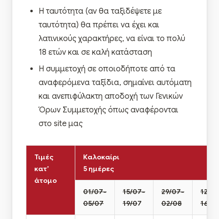
Η ταυτότητα (αν θα ταξιδέψετε με
ταυτότητα) θα πρέπει να έχει και
λατινικούς χαρακτήρες, να είναι το πολύ
18 ετών και σε καλή κατάσταση
Η συμμετοχή σε οποιοδήποτε από τα
αναφερόμενα ταξίδια, σημαίνει αυτόματη
και ανεπιφύλακτη αποδοχή των Γενικών
Όρων Συμμετοχής όπως αναφέρονται
στο site μας
Τιμές
Καλοκαίρι
κατ’
5 ημέρες
άτομο
01/07-
15/07-
29/07-
12/0
05/07
19/0
7
02/08
16/0