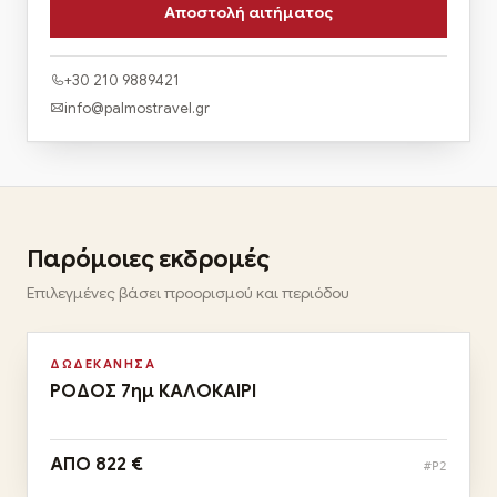
+30 210 9889421
info@palmostravel.gr
Παρόμοιες εκδρομές
Αναχωρήσεις:
Επιλεγμένες βάσει προορισμού και περιόδου
28/08 & 04/09
Αυγ · Σεπ
ΔΩΔΕΚΑΝΗΣΑ
ΡΟΔΟΣ 7ημ ΚΑΛΟΚΑΙΡΙ
ΑΠΟ 822 €
#P2
Αναχωρήσεις: