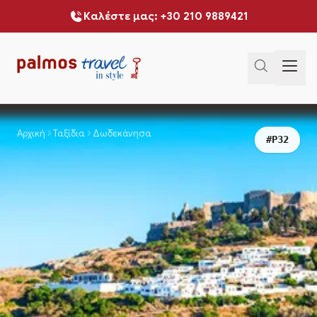
Καλέστε μας: +30 210 9889421
Αρχική
Ταξίδια
Δωδεκάνησα
#P32