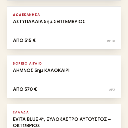
07, 23/09 ΑΕΡΟΠΟΡΙΚΩΣ
Σεπ
ΔΩΔΕΚΑΝΗΣΑ
ΑΣΤΥΠΑΛΑΙΑ 5ημ ΣΕΠΤΕΜΒΡΙΟΣ
ΑΠΟ 515 €
#P18
Αναχωρήσεις:
27/08 & 03/09 ΑΕΡΟΠΟΡΙΚΩΣ
Αυγ · Σεπ
ΒΟΡΕΙΟ ΑΙΓΑΙΟ
ΛΗΜΝΟΣ 5ημ ΚΑΛΟΚΑΙΡΙ
Αναχωρήσεις:
ΑΠΟ 570 €
#P2
Τιμή ανά διανυκτέρευση με δικό σας ΙΧ και light all
inclusive
Αυγ – Οκτ
ΕΛΛΑΔΑ
EVITA BLUE 4*, ΞΥΛΟΚΑΣΤΡΟ ΑΥΓΟΥΣΤΟΣ –
ΟΚΤΩΒΡΙΟΣ