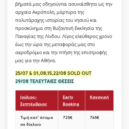
βήματά μας οδηγούνται ασυναίσθητα ως την
αρχαία Ακρόπολη, μάρτυρα της
πολυτάραχης ιστορίας του νησιού και
προσκύνημα στη Βυζαντινή Εκκλησία της
Παναγίας της Λίνδου. Λίγος ελεύθερος χρόνο
έως την ώρα της μεταφοράς μας στο
αεροδρόμιο και την πτήση της επιστροφής
μας για την Αθήνα.
25/07 & 01,08,15,22/08 SOLD OUT
29/08 ΤΕΛΕΥΤΑΙΕΣ ΘΕΣΕΙΣ
Ιούλιος-
Early
Κανονική
Σεπτέμβριος
Booking
Τιμή κατ’ άτομο
725€
765€
σε δίκλινο