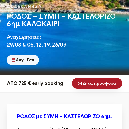
ΔΩΔΕΚΑΝΗΣΑ
ΡΟΔΟΣ – ΣΥΜΗ – ΚΑΣΤΕΛΟΡΙΖΟ
6ημ ΚΑΛΟΚΑΙΡΙ
Αναχωρήσεις:
29/08 & 05, 12, 19, 26/09
Αυγ · Σεπ
ΑΠΟ 725 € early booking
Ζήτα προσφορά
ΡΟΔΟΣ με ΣΥΜΗ – ΚΑΣΤΕΛΟΡΙΖΟ 6ημ.