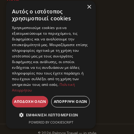
×
Ντουμπάι
Αυτός ο ιστότοπος
Κίνα
χρησιμοποιεί cookies
Ιαπωνία
Χρησιμοποιούμε cookies για να
Κορέα
εξατομικεύσουμε το περιεχόμενο, τις
Μπαλί
διαφημίσεις και να αναλύσουμε την
επισκεψιμότητά μας. Μοιραζόμαστε επίσης
Βιετνάμ
πληροφορίες σχετικά με τη χρήση του
Ινδικός Ωκεανός
ιστότοπού μας με τους συνεργάτες
Καππαδοκία
διαφήμισης και ανάλυσης, οι οποίοι
ενδέχεται να τις συνδυάσουν με άλλες
Μαλδίβες
πληροφορίες που τους έχετε παράσχει ή
Ταϊλάνδη
που έχουν συλλέξει από τη χρήση των
υπηρεσιών τους από εσάς.
Πολιτική
Φιλιππίνες
Απορρήτου
Καζακστάν
Ουζμπεκιστάν
ΑΠΟΔΟΧΉ ΌΛΩΝ
ΑΠΌΡΡΙΨΗ ΌΛΩΝ
ΕΜΦΆΝΙΣΗ ΛΕΠΤΟΜΕΡΕΙΏΝ
POWERED BY COOKIESCRIPT
© 2026 Palmos Travel — in style