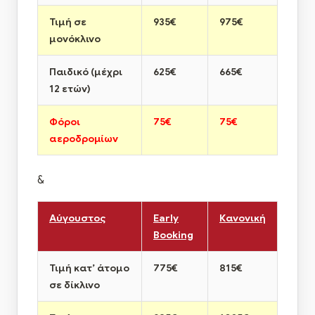
Τιμή σε
935€
975€
μονόκλινο
Παιδικό (μέχρι
625€
665€
12 ετών)
Φόροι
75€
75€
αεροδρομίων
&
Αύγουστος
Early
Κανονική
Booking
Τιμή κατ’ άτομο
775€
815€
σε δίκλινο