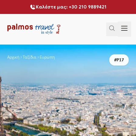
Καλέστε μας: +30 210 9889421
Αρχική
Ταξίδια
Ευρώπη
#P17