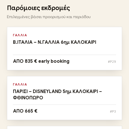
Παρόμοιες εκδρομές
Αναχωρήσεις:
Επιλεγμένες βάσει προορισμού και περιόδου
11, 18/08
Αυγ
ΓΑΛΛΙΑ
Β.ΙΤΑΛΙΑ – Ν.ΓΑΛΛΙΑ 6ημ ΚΑΛΟΚΑΙΡΙ
ΑΠΟ 835 € early booking
#P29
Αναχωρήσεις:
20, 27/08 & 05/09
Αυγ · Σεπ
ΓΑΛΛΙΑ
ΠΑΡΙΣΙ – DISNEYLAND 5ημ ΚΑΛΟΚΑΙΡΙ –
ΦΘΙΝΟΠΩΡΟ
ΑΠΟ 665 €
#P3
Αναχωρήσεις:
06/11 & 11/12 & 05/02 & 05/03