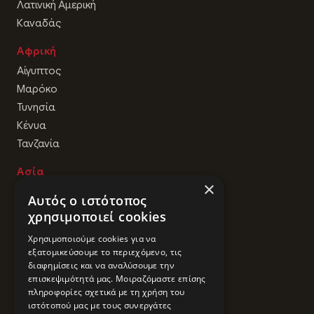
Λατινική Αμερική
Καναδάς
Αφρική
Αίγυπτος
Μαρόκο
Τυνησία
Κένυα
Τανζανία
Ασία
×
Ντουμπάι
Αυτός ο ιστότοπος
Κίνα
χρησιμοποιεί cookies
Ιαπωνία
Χρησιμοποιούμε cookies για να
Κορέα
εξατομικεύσουμε το περιεχόμενο, τις
Μπαλί
διαφημίσεις και να αναλύσουμε την
επισκεψιμότητά μας. Μοιραζόμαστε επίσης
Βιετνάμ
πληροφορίες σχετικά με τη χρήση του
Ινδικός Ωκεανός
ιστότοπού μας με τους συνεργάτες