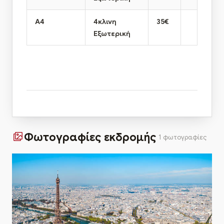
Α4
4κλινη
35€
Εξωτερική
.
Φωτογραφίες εκδρομής
1 φωτογραφίες