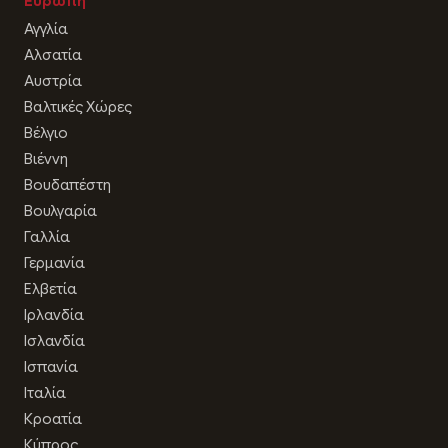
Ευρώπη
Αγγλία
Αλσατία
Αυστρία
Βαλτικές Χώρες
Βέλγιο
Βιέννη
Βουδαπέστη
Βουλγαρία
Γαλλία
Γερμανία
Ελβετία
Ιρλανδία
Ισλανδία
Ισπανία
Ιταλία
Κροατία
Κύπρος