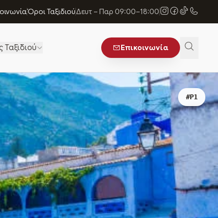
κοινωνία
Όροι Ταξιδιού
Δευτ – Παρ 09:00–18:00
ς Ταξιδιού
Επικοινωνία
#P1