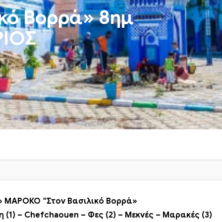
κό Βορρά» 8ημ
ΡΙΟΣ
 ΜΑΡΟΚΟ “Στον Βασιλικό Βορρά»
η
(1) – Chefchaouen –
Φες
(2) –
Μεκνές
–
Μαρακές
(3)