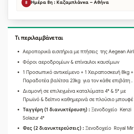
Ημέρα 8η : Καζαμπλάνκα – Αθήνα
8
Τι περιλαμβάνεται
Αεροπορικά εισιτήρια με πτήσεις της Aegean Airl
Φόροι αεροδρομίων & επίναυλοι καυσίμων
1 Προσωπικό αντικείμενο + 1 Χειραποσκευή 8kg +
Παραδοτέα βαλίτσα 23kg για τον κάθε επιβάτη .
Διαμονή σε επιλεγμένα καταλύματα 4* & 5* με
Πρωϊνό & δείπνο καθημερινά σε πλούσιο μπουφέ
Ταγγέρη (1 διανυκτέρευση) :
Ξενοδοχείο Kenzi
Solazur 4*
Φες (2
διανυκτερεύσεις
)
:
Ξενοδοχείο Royal Mi