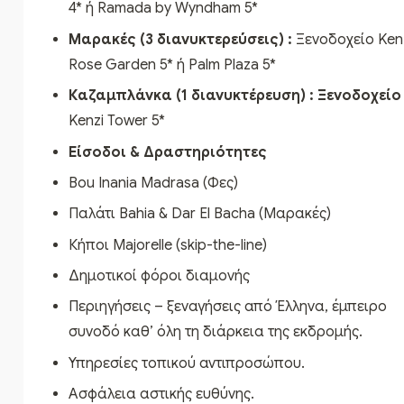
4* ή Ramada by Wyndham 5*
Μαρακές (3
διανυκτερεύσεις) :
Ξενοδοχείο Ken
Rose Garden 5* ή Palm Plaza 5*
Καζαμπλάνκα (1 διανυκτέρευση) :
Ξενοδοχείο
Kenzi Tower 5*
Είσοδοι & Δραστηριότητες
Bou Inania Madrasa (Φες)
Παλάτι Bahia & Dar El Bacha (Μαρακές)
Κήποι Majorelle (skip-the-line)
Δημοτικοί φόροι διαμονής
Περιηγήσεις – ξεναγήσεις από Έλληνα, έμπειρο
συνοδό καθ’ όλη τη διάρκεια της εκδρομής.
Υπηρεσίες τοπικού αντιπροσώπου.
Ασφάλεια αστικής ευθύνης.