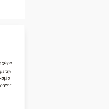
η χώρα.
με την
 καμία
ώρησης