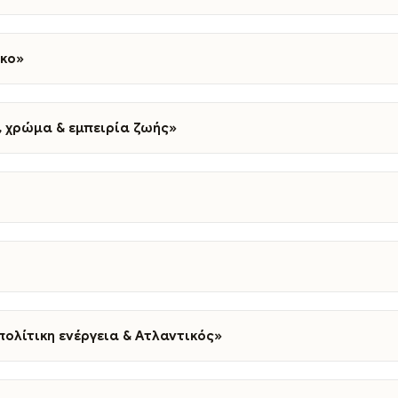
όκο»
, χρώμα & εμπειρία ζωής»
ολίτικη ενέργεια & Ατλαντικός»