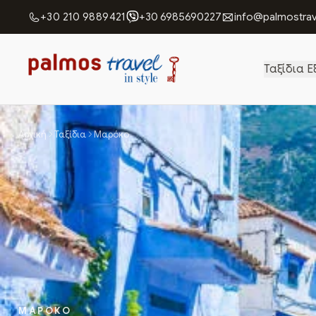
+30 210 9889421
+30 6985690227
info@palmostrav
Ταξίδια Ε
Αρχική
Ταξίδια
Μαρόκο
ΜΑΡΟΚΟ