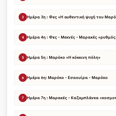
Ημέρα 3η : Φες «Η αυθεντική ψυχή του Μαρ
3
Ημέρα 4η : Φες - Μεκνές - Μαρακές «ρυθμός
4
Hμέρα 5η : Μαρόκο «Η κόκκινη πόλη»
5
Ημέρα 6η: Μαρόκο - Εσαουίρα - Μαρόκο
6
Ημέρα 7η : Μαρακές - Καζαμπλάνκα «κοσμοπ
7