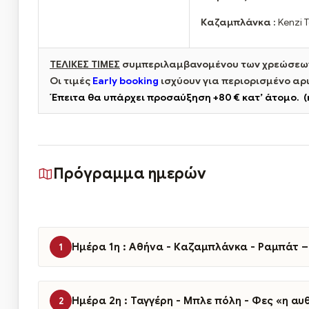
Καζαμπλάνκα :
Kenzi 
ΤΕΛΙΚΕΣ ΤΙΜΕΣ
συμπεριλαμβανομένου των χρεώσεων
Οι τιμές
Early booking
ισχύουν για περιορισμένο αρ
Έπειτα θα υπάρχει προσαύξηση +80 € κατ’ άτομο. (
Πρόγραμμα ημερών
Ημέρα 1η : Αθήνα - Καζαμπλάνκα - Ραμπάτ 
1
Ημέρα 2η : Ταγγέρη - Μπλε πόλη - Φες «η α
2