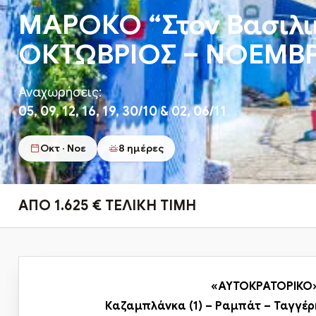
ΜΑΡΟΚΟ “Στον Βασιλι
ΟΚΤΩΒΡΙΟΣ – ΝΟΕΜΒ
Αναχωρήσεις:
05, 09, 12, 16, 19, 30/10 & 02, 06/11
Οκτ · Νοε
8 ημέρες
ΑΠΟ 1.625 € ΤΕΛΙΚΗ ΤΙΜΗ
«ΑΥΤΟΚΡΑΤΟΡΙΚΟ»
Καζαμπλάνκα
(1) –
Ραμπάτ
–
Ταγγέρ