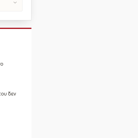
το
που δεν