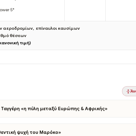
Tower 5*
 αεροδρομίων, επίναυλοι καυσίμων
ιθμό θέσεων
κανονική τιμή)
Άν
– Ταγγέρη «η πύλη μεταξύ Ευρώπης & Αφρικής»
υθεντική ψυχή του Μαρόκο»