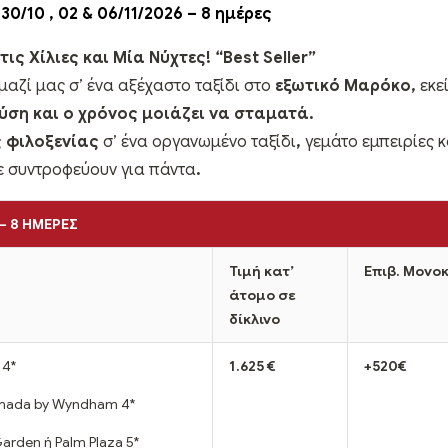
& 30/10 , 02 & 06/11/2026 – 8 ημέρες
ις Χίλιες και Μία Νύχτες! “
Best
Seller
”
μαζί μας σ’ ένα αξέχαστο ταξίδι στο
εξωτικό Μαρόκο,
εκε
ύση και ο χρόνος μοιάζει να σταματά.
 φιλοξενίας
σ’ ένα οργανωμένο ταξίδι
,
γεμάτο εμπειρίες κ
ε συντροφεύουν για πάντα
.
– 8 ΗΜΕΡΕΣ
Τιμή κατ’
Επιβ. Μονο
άτομο σε
δίκλινο
 4*
1.625 €
+520€
amada by Wyndham 4*
arden ή Palm Plaza 5*